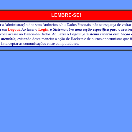
LEMBRE-SE!
 a Administração dos seus Anúncios e/ou Dados Pessoais, não se esqueça de voltar
ar em
Logout
. Ao fazer o
Login
,
o Sistema abre uma seção específica para o seu tr
você acesse ao Banco-de-Dados. Ao Fazer o Logout,
o Sistema encerra esta Seção
a memória,
evitando desta maneira a ação de Hackers e de outros oportunistas que 
 interceptar as comunicações entre computadores.