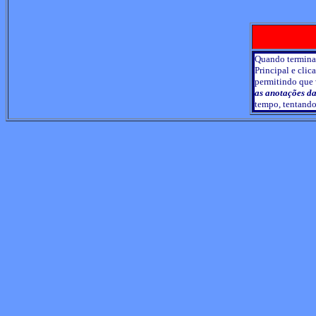
Quando terminar
Principal e clic
permitindo que 
as anotações d
tempo, tentando