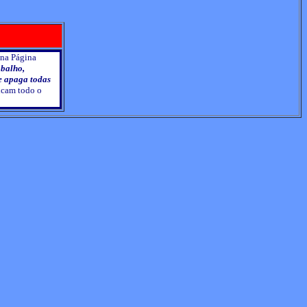
 na Página
abalho,
 e apaga todas
ficam todo o