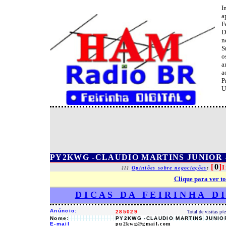
I
a
F
D
n
S
o
a
a
P
U
PY2KWG -CLAUDIO MARTINS JUNIOR
[
0
]
:::
I
Opiniões sobre negociações
:
Clique para ver to
D I C A S D A F E I R I N H A D 
Anúncio:
285029
Total de visitas p/
Nome:
PY2KWG -CLAUDIO MARTINS JUNIO
E-mail
pu2kwg@gmail.com