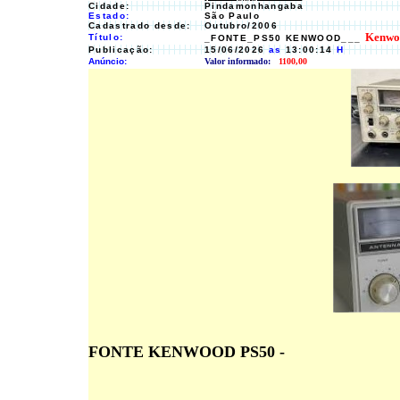
Cidade:
Pindamonhangaba
Estado:
São Paulo
Cadastrado desde:
Outubro/2006
Kenwo
Título:
_FONTE_PS50 KENWOOD___
Publicação:
15/06/2026
as
13:00:14
H
Anúncio:
Valor informado:
1100,00
FONTE KENWOOD PS50 -