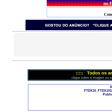
no 
Come
::::: Todos os a
clique sobre a imagem ou so
A
FTDX10_FTDX101
Publi