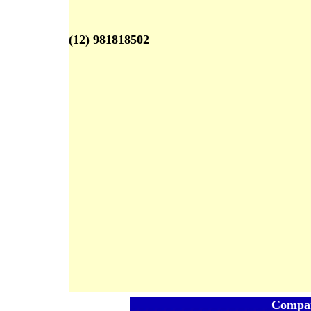
(12) 981818502
Compar