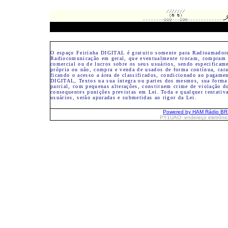
O espaço Feirinha DIGITAL é gratuito somente para Radioamadore
Radiocomunicação em geral, que eventualmente trocam, compram 
comercial ou de lucros sobre os seus usuários, sendo especifica
própria ou não, compra e venda de usados de forma contínua, cara
ficando o acesso a área de classificados, condicionado ao pagame
DIGITAL, Textos na sua íntegra ou partes dos mesmos, sua forma 
parcial, com pequenas alterações, constituem crime de violação do
consequentes punições previstas em Lei.
Toda e qualquer tentativ
usuários, serão apuradas e submetidas ao rigor da Lei.
Powered by HAM Rádio B
PY1UAO- endereço eletrôni