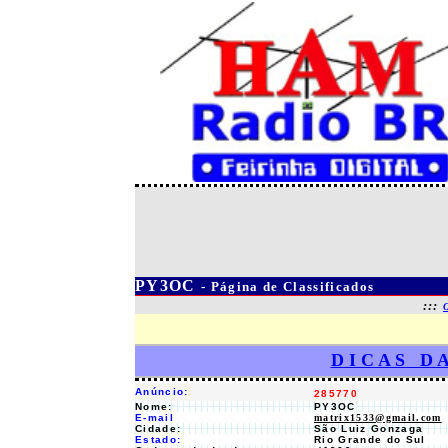
PY3OC
- Página de Classificados
:::
D I C A S D 
Anúncio:
285770
Nome:
PY3OC
E-mail
matrix1533@gmail.com
Cidade:
São Luiz Gonzaga
Estado:
Rio Grande do Sul