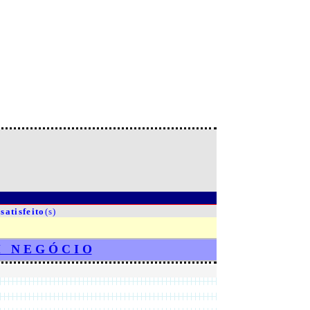
satisfeito
(s)
M N E G Ó C I O