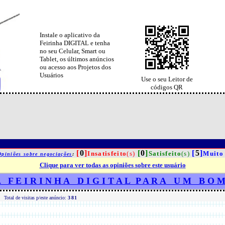
Instale o aplicativo da
Feirinha DIGITAL e tenha
no seu Celular, Smart ou
Tablet, os últimos anúncios
ou acesso aos Projetos dos
Usuários
Use o seu Leitor de
códigos QR
[
0
]
[
0
]
[
5
]
Insatisfeito
(s)
Satisfeito
(s)
Muito 
Opiniões sobre negociações
:
Clique para ver todas as opiniões sobre este usuário
A F E I R I N H A D I G I T A L P A R A U M B O 
Total de visitas p/este anúncio:
381