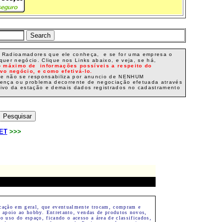
ros Radioamadores que ele conheça, e se for uma empresa o
uer negócio. Clique nos Links abaixo, e veja, se há,
o máximo de informações possíveis a respeito do
vo negócio, e como efetivá-lo.
que não se responsabiliza por anuncio de NENHUM
vença ou problema decorrente de negociação efetuada através
ivo da estação e demais dados registrados no cadastramento
NET
>>>
cação em geral, que eventualmente trocam, compram e
e apoio ao hobby.
Entretanto, vendas de produtos novos,
o uso do espaço, ficando o acesso a área de classificados,