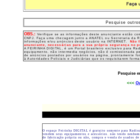
Pesquise outro
OBS.:
Verifique se as informações deste anunciante estão co
CNPJ. Faça uma checagem junto a ANATEL ou Secretaria da Rece
informações e/ou anúncios deste usuário na INTERNET.
Não 
anunciante, necessárias para a sua própria segurança no p
A FEIRINHA DIGITAL, é um Portal brasileiro exclusivo para R
equipamento, não intermedia negócios, não é comissionada p
de anúncios postados por usuários na página, prontamente fo
à Autoridades Policiais e Judiciárias que os requisitarem form
Pesquise e
<<<
Ou
O espaço Feirinha DIGITAL é gratuito somente para Radio
vendem seus equipamentos e acessórios. não tendo nenhuma
de fabricação própria ou não, compra e venda de usados de 