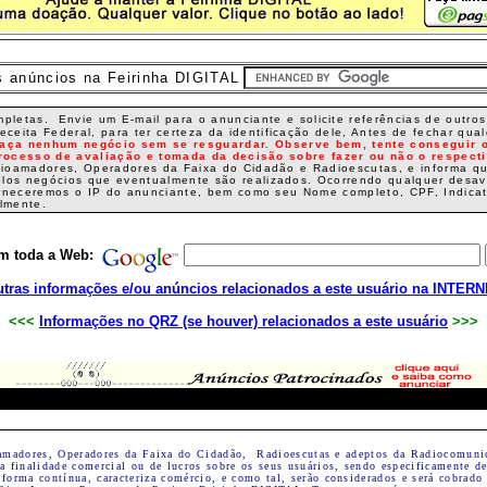
s anúncios na Feirinha DIGITAL
mpletas. Envie um E-mail para o anunciante e solicite referências de out
ita Federal, para ter certeza da identificação dele, Antes de fechar qualq
faça nenhum negócio sem se resguardar. Observe bem, tente conseguir 
rocesso de avaliação e tomada da decisão sobre fazer ou não o respecti
adioamadores, Operadores da Faixa do Cidadão e Radioescutas, e informa 
elos negócios que eventualmente são realizados. Ocorrendo qualquer desa
rneceremos o IP do anunciante, bem como seu Nome completo, CPF, Indicat
almente.
m toda a Web:
tras informações e/ou anúncios relacionados a este usuário na INTER
<<<
Informações no QRZ (se houver) relacionados a este usuário
>>>
amadores, Operadores da Faixa do Cidadão, Radioescutas e adeptos da Radiocomuni
 finalidade comercial ou de lucros sobre os seus usuários, sendo especificamente d
forma contínua, caracteriza comércio, e como tal, serão considerados e será cobrado 