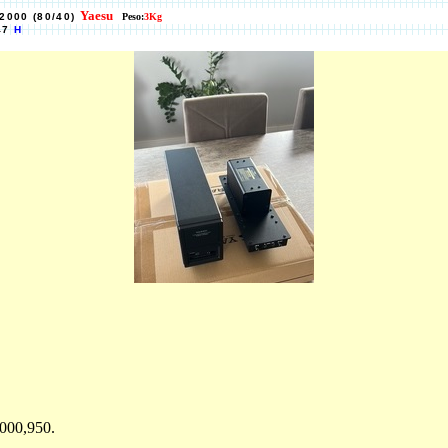
Yaesu
2000 (80/40)
Peso:
3Kg
47
H
00,950.