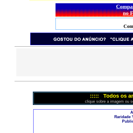
Compar
no 
Come
::::: Todos os a
clique sobre a imagem ou so
A
Raridade 
Publi