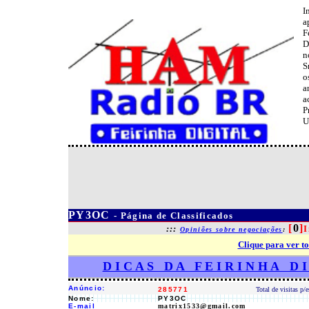
I
a
F
D
n
S
o
a
a
P
U
PY3OC
- Página de Classificados
[
0
]
:::
I
Opiniões sobre negociações
:
Clique para ver to
D I C A S D A F E I R I N H A D 
Anúncio:
285771
Total de visitas p/
Nome:
PY3OC
E-mail
matrix1533@gmail.com