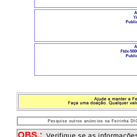
A
Y
Publi
A
Ftdx-500
Publi
Pesquise outros anúncios na Feirinha D
OBS.:
Verifique se as informaçõ