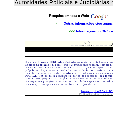
Autoridades Policiais e Judiciárias
Pesquise em toda a Web:
<<<
Outras informações e/ou anúnc
<<<
Informações no QRZ (se
O espaço Feirinha DIGITAL é gratuito somente para Radioamadore
Radiocomunicação em geral, que eventualmente trocam, compram 
comercial ou de lucros sobre os seus usuários, sendo especifica
própria ou não, compra e venda de usados de forma contínua, cara
ficando o acesso a área de classificados, condicionado ao pagame
DIGITAL, Textos na sua íntegra ou partes dos mesmos, sua forma 
parcial, com pequenas alterações, constituem crime de violação do
consequentes punições previstas em Lei.
Toda e qualquer tentativ
usuários, serão apuradas e submetidas ao rigor da Lei.
Powered by HAM Rádio B
PY1UAO- endereço eletrôni